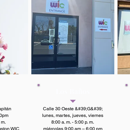
Los Baños
pitán
Calle 30 Oeste &#39;G&#39;
30pm
lunes, martes, jueves, viernes
. m.
8:00 a. m. - 5:00 p. m.
gston WIC
miércoles 9:00 am – 6:00 pm