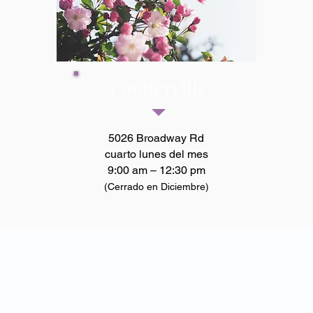
Coulterville
5026 Broadway Rd
cuarto lunes del mes
9:00 am – 12:30 pm
(Cerrado en Diciembre)
dos de Merced/Mariposa es un programa del
Agencia de Acci
Condado de Merced.
© 2023 por WIC Merced y Mariposa | Creado con
Wix.com