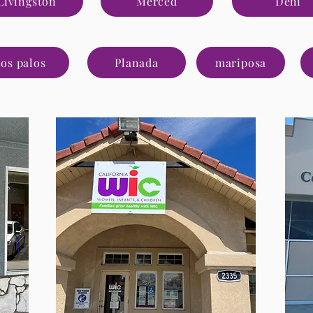
Lívingston
Merced
Dehi
os palos
Planada
mariposa