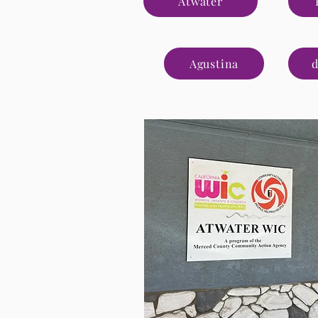
Atwater
Agustina
d