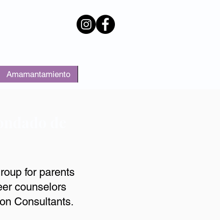
Amamantamiento
More
condado de
roup for parents
eer counselors
on Consultants.