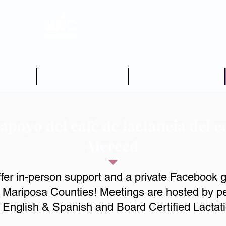
Condado de Merced
aciones
Paquetes de comida
Educación nutricional
apoyo del café de lactancia del 
Merced
fer in-person support and a private Facebook g
 Mariposa Counties! Meetings are hosted by p
English & Spanish and Board Certified Lactati