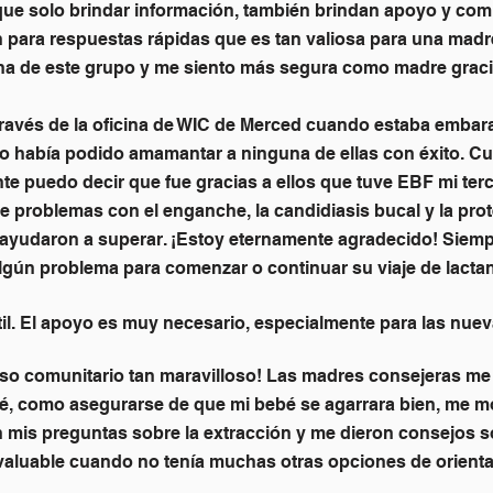
 que solo brindar información, también brindan apoyo y com
én para respuestas rápidas que es tan valiosa para una ma
na de este grupo y me siento más segura como madre gracia
 través de la oficina de WIC de Merced cuando estaba embara
y no había podido amamantar a ninguna de ellas con éxito. C
nte puedo decir que fue gracias a ellos que tuve EBF mi ter
ve problemas con el enganche, la candidiasis bucal y la pro
 ayudaron a superar. ¡Estoy eternamente agradecido! Siempr
 algún problema para comenzar o continuar su viaje de lactan
til. El apoyo es muy necesario, especialmente para las nu
curso comunitario tan maravilloso! Las madres consejeras
é, como asegurarse de que mi bebé se agarrara bien, me m
 mis preguntas sobre la extracción y me dieron consejos s
valuable cuando no tenía muchas otras opciones de orienta