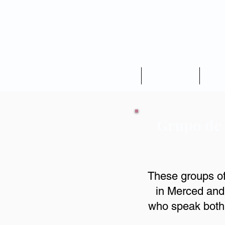
Hogar
Elegibilidad
Ubic
Grupo de 
These groups of
in Merced and
who speak both 