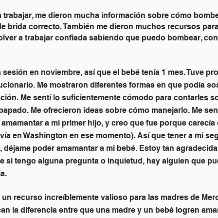
a trabajar, me dieron mucha información sobre cómo bombe
e brida correcto. También me dieron muchos recursos para
volver a trabajar confiada sabiendo que puedo bombear, con
na sesión en noviembre, así que el bebé tenía 1 mes. Tuve p
cionarlo. Me mostraron diferentes formas en que podía sost
pción. Me sentí lo suficientemente cómodo para contarles s
apado. Me ofrecieron ideas sobre cómo manejarlo. Me sent
amamantar a mi primer hijo, y creo que fue porque carecía
vivía en Washington en ese momento). Así que tener a mi seg
, déjame poder amamantar a mi bebé. Estoy tan agradecida d
e si tengo alguna pregunta o inquietud, hay alguien que p
a.
 un recurso increíblemente valioso para las madres de Merc
n la diferencia entre que una madre y un bebé logren amam