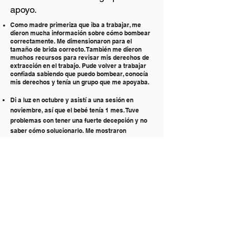
apoyo.
Como madre primeriza que iba a trabajar, me
dieron mucha información sobre cómo bombear
correctamente. Me dimensionaron para el
tamaño de brida correcto. También me dieron
muchos recursos para revisar mis derechos de
extracción en el trabajo. Pude volver a trabajar
confiada sabiendo que puedo bombear, conocía
mis derechos y tenía un grupo que me apoyaba.
Di a luz en octubre y asistí a una sesión en
noviembre, así que el bebé tenía 1 mes. Tuve
problemas con tener una fuerte decepción y no
saber cómo solucionarlo. Me mostraron
diferentes formas en que podía sostener y
alimentar a mi bebé sin que se atragantara con la
decepción. Me sentí lo suficientemente cómodo
para contarles sobre mis problemas de fugas,
despertándome en la noche empapado. Me
ofrecieron ideas sobre cómo manejarlo. Me sentí
bienvenido, seguro y cuidado genuino de esta
mujer. No pude amamantar a mi primer hijo, y
creo que fue porque carecía del apoyo y el