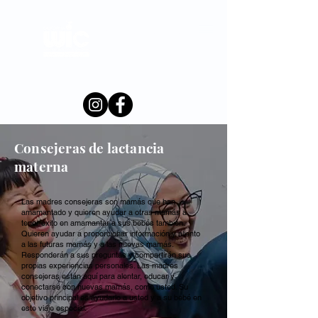
Condado de
Merced
Consejeras de lactancia
materna
Las madres consejeras son mamás que han
amamantado y quieren ayudar a otras mamás a
tener éxito en amamantar a sus bebés también.
Quieren ayudar a proporcionar información y aliento
a las futuras mamás y a las nuevas mamás.
Responderán a sus preguntas y compartirán sus
propias experiencias personales. Las madres
consejeras están aquí para alentar, educar y
conectarse con nuevas mamás, como usted. Su
objetivo principal es ayudarlo a usted y a su bebé en
este viaje especial.