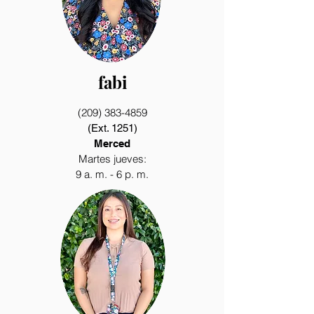
fabi
(209) 383-4859
(Ext. 1251)
Merced
Martes jueves:
9 a. m. - 6 p. m.