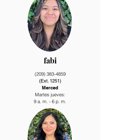
fabi
(209) 383-4859
(Ext. 1251)
Merced
Martes jueves:
9 a. m. - 6 p. m.