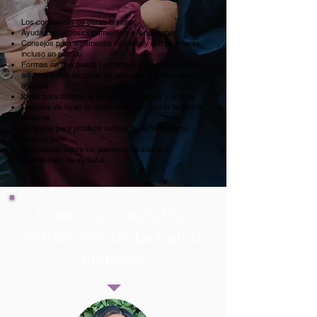
​Los consejeros de pares brindan:
Ayuda con el posicionamiento y el enganche
Consejos para amamantar cómoda y discretamente,
incluso en público
Formas en que puede permanecer cerca de su bebé
amamantando después de regresar al trabajo o la
escuela
Ideas para obtener el apoyo de su familia y amigos
Maneras de tener un buen comienzo con la lactancia
materna
Consejos para producir suficiente leche materna
para su bebé
Información sobre los patrones de sueño y
alimentación de su bebé
Conozca a nuestras
consejeras de lactancia
materna